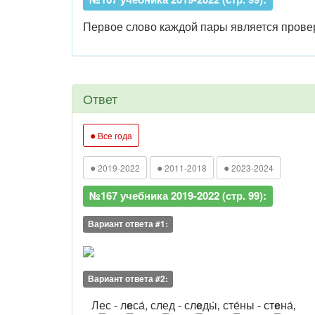
Первое слово каждой пары является провер
Ответ
●
Все года
●
●
●
2019-2022
2011-2018
2023-2024
№167 учебника 2019-2022 (стр. 99):
Вариант ответа #1:
Вариант ответа #2:
Л
е
с - л
е
са́, сл
е
д - сл
е
ды́‚ ст
е́
ны - ст
е
на́‚