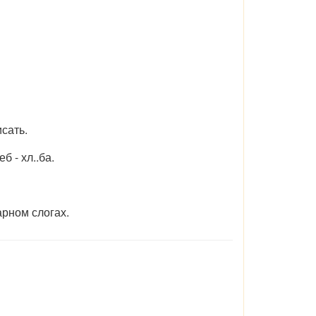
сать.
еб - хл..ба.
арном слогах.