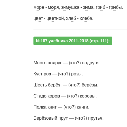
м
о́
ре - м
о
ря́, з
и́
мушка - з
и
ма́‚ гр
и
б - гр
и
бы́‚
цв
е
т - цв
е
тно́й, хл
е
б - хл
е
ба́.
№167 учебника 2011-2018 (стр. 111):
Много подру
г
— (кто?) подруги.
Куст ро
з
— (что?) розы.
Шесть берё
з
. — (что?) берёзы.
Стадо коро
в
— (кто?) коровы.
Полка кни
г
— (что?) книги.
Берёзовый пру
т
— (что?) прутья.