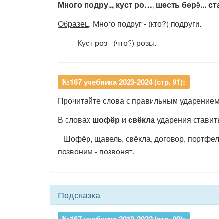
Много подру.., куст ро…, шесть берё... ста
Образец
. Много подруг - (кто?) подруги.
Куст роз - (что?) розы.
№167 учебника 2023-2024 (стр. 91):
Прочитайте слова с правильным ударением.
В словах
шофёр
и
свёкла
ударения ставить
Шофёр, щавель, свёкла, договор, портфель, 
позвоним - позвонят.
Подсказка
№167 учебника 2019-2022 (стр. 99):