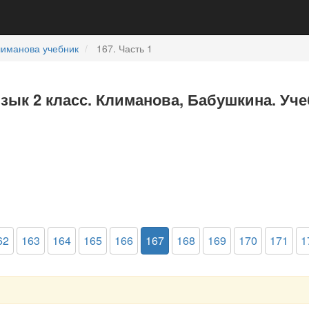
лиманова учебник
167. Часть 1
язык 2 класс. Климанова, Бабушкина. Уче
62
163
164
165
166
167
168
169
170
171
1