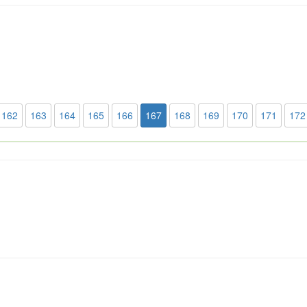
162
163
164
165
166
167
168
169
170
171
172