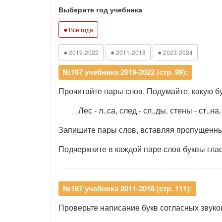
Выберите год учебника
●
Все года
●
●
●
2019-2022
2011-2018
2023-2024
№167 учебника 2019-2022 (стр. 99):
Прочитайте пары слов. Подумайте, какую бу
Лес - л..са, след - сл..ды‚ стены - ст..на‚
Запишите пары слов, вставляя пропущенны
Подчеркните в каждой паре слов буквы глас
№167 учебника 2011-2018 (стр. 111):
Проверьте написание букв согласных звуков