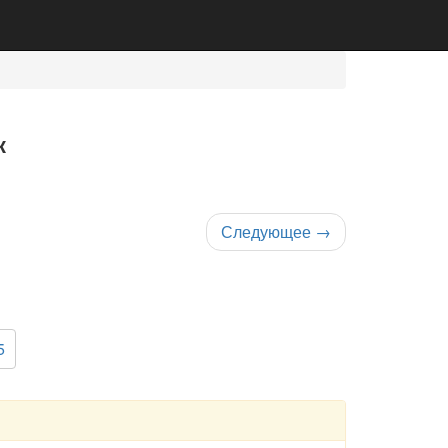
к
Следующее
→
5