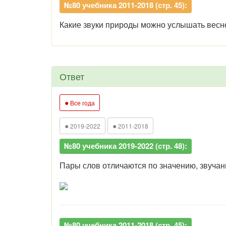
№80 учебника 2011-2018 (стр. 45):
Какие звуки природы можно услышать весн
Ответ
●
Все года
●
●
2019-2022
2011-2018
№80 учебника 2019-2022 (стр. 48):
Пары слов отличаются по значению, звучан
№80 учебника 2011-2018 (стр. 45):