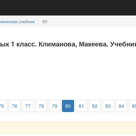
лиманова учебник
80
зык 1 класс. Климанова, Макеева. Учебни
75
76
77
78
79
80
81
82
83
84
8