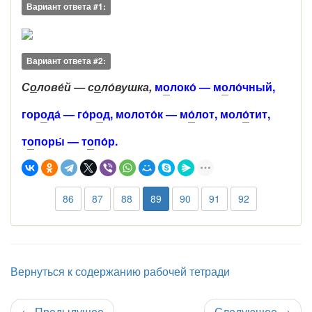
Вариант ответа #1:
Вариант ответа #2:
С
о
лове́й — с
о
ло́вушка,
м
о
локо́ — м
о
ло́чный,
гор
о
да́ — го́р
о
д, молото́к — м
о́
лот, мол
о
́тит,
т
о
поры́ — т
о
по́р.
86
87
88
89
90
91
92
Вернуться к содержанию рабочей тетради
←
Предыдущее
Следующее
→