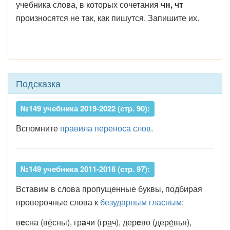
учебника слова, в которых сочетания
чн, чт
произносятся не так, как пишутся. Запишите их.
Подсказка
№149 учебника 2019-2022 (стр. 90):
Вспомните
правила переноса слов
.
№149 учебника 2011-2018 (стр. 97):
Вставим в слова пропущенные буквы, подбирая
проверочные слова к
безударным гласным
:
в
е
сна (в
ё
сны), гр
а
чи (гр
а
ч), дер
е
во (дер
е
́вья),