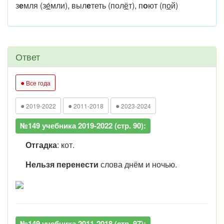
з
е
мля (з
е́
мли), выл
е
теть (пол
ё
т), п
о
ют (п
о
й)
Ответ
●
Все года
●
●
●
2019-2022
2011-2018
2023-2024
№149 учебника 2019-2022 (стр. 90):
Отгадка
: кот.
Нельзя перенести
слова днём и ночью.
№149 учебника 2011-2018 (стр. 97):