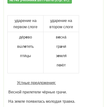
ударение на
ударение на
первом слоге
втором слоге
де́р
е
во
в
е
сна́
вы́л
е
теть
гр
а
чи́
пти́цы
з
е
мля́
п
о
ю́т
Устные предложения:
Весной прилетели чёрные грачи.
На земле появилась молодая травка.