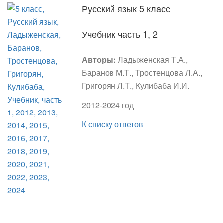
Русский язык 5 класс
Учебник часть 1, 2
Авторы:
Ладыженская Т.А.,
Баранов М.Т., Тростенцова Л.А.,
Григорян Л.Т., Кулибаба И.И.
2012-2024 год
К списку ответов